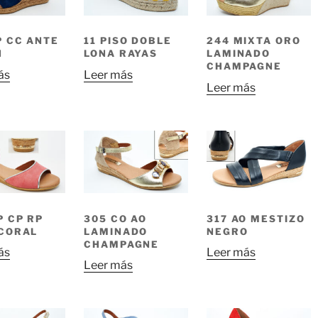
P CC ANTE
11 PISO DOBLE
244 MIXTA ORO
N
LONA RAYAS
LAMINADO
CHAMPAGNE
ás
Leer más
Leer más
P CP RP
305 CO AO
317 AO MESTIZO
CORAL
LAMINADO
NEGRO
CHAMPAGNE
ás
Leer más
Leer más