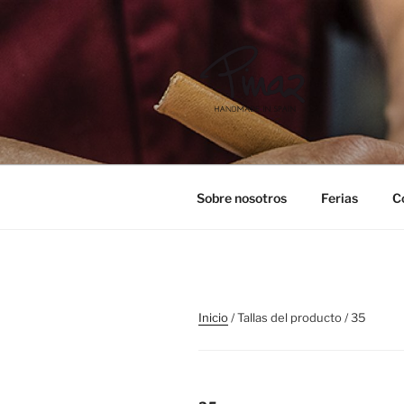
Saltar
al
contenido
PINAZ
Sobre nosotros
Ferias
C
Inicio
/ Tallas del producto / 35