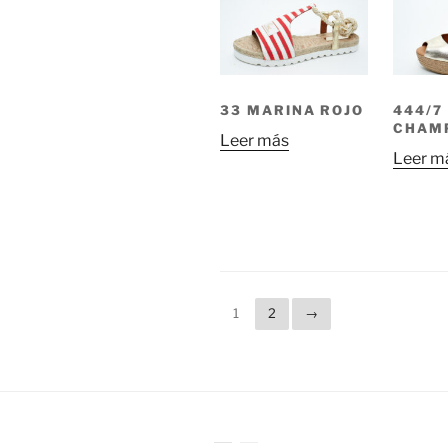
33 MARINA ROJO
444/7
CHAM
Leer más
Leer m
1
2
→